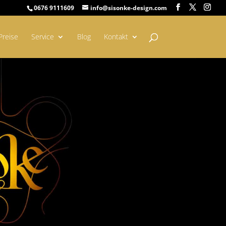
0676 9111609
info@sisonke-design.com
Preise
Service
Blog
Kontakt