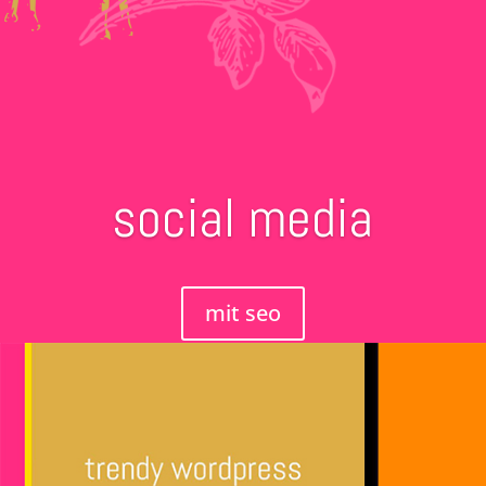
social media
mit seo