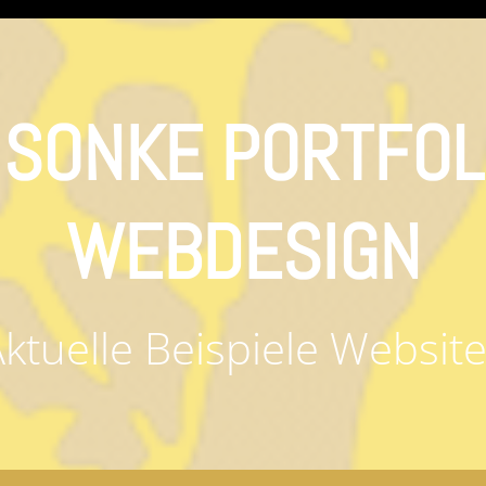
ISONKE PORTFOL
WEBDESIGN
ktuelle Beispiele Websit