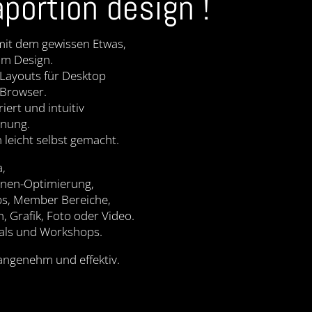
aportion design !
it dem gewissen Etwas,
um Design.
Layouts für Desktop
 Browser.
riert und intuitiv
enung.
leicht selbst gemacht.
a,
nen-Optimierung,
ps, Member Bereiche,
, Grafik, Foto oder Video.
als und Workshops.
angenehm und effektiv.