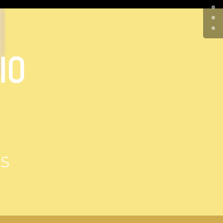
IO
es