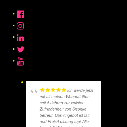
Ich werde jetzt
mit all meinen Webauftritten
seit 5 Jahren zur vollsten
Zufriedenheit von Sisonke
betreut. Das Angebot ist fair
und Preis/Leistung top! Alle