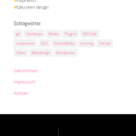
#
inspiration
#
fullscreen design
Schlagwörter
gif
Hardware
Media
Plugins
QR Code
responsive
SEO
Social Media
training
Trends
Video
Webdesign
Wordpress
Datenschutz
Impressum
Kontakt