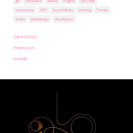
gif
Hardware
Media
Plugins
QR Code
responsive
SEO
Social Media
training
Trends
Video
Webdesign
Wordpress
Datenschutz
Impressum
Kontakt