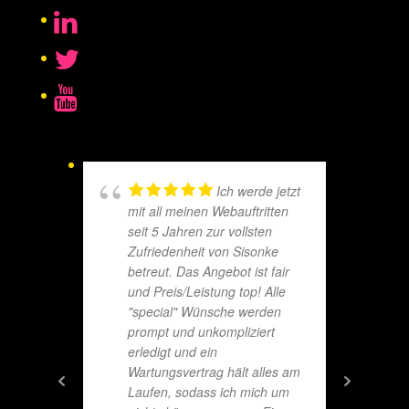
Ich werde jetzt
mit all meinen Webauftritten
seit 5 Jahren zur vollsten
Zufriedenheit von Sisonke
betreut. Das Angebot ist fair
und Preis/Leistung top! Alle
"special" Wünsche werden
prompt und unkompliziert
erledigt und ein
Wartungsvertrag hält alles am
Laufen, sodass ich mich um