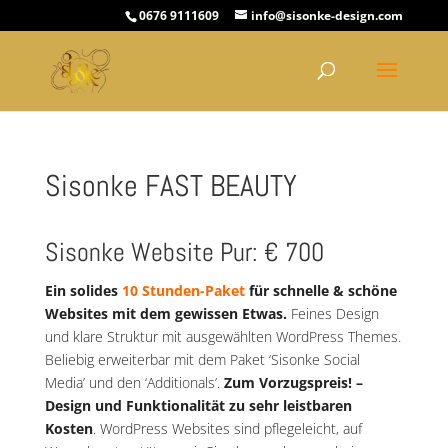
0676 9111609
info@sisonke-design.com
Sisonke FAST BEAUTY
Sisonke Website Pur: € 700
Ein solides
10 Stunden-Paket
für schnelle & schöne
Websites mit dem gewissen Etwas.
Feines Design
und klare Struktur mit ausgewählten WordPress Themes.
Beliebig erweiterbar mit dem Paket ‘Sisonke Social
Media’ und den ‘Additionals’.
Zum Vorzugspreis! –
Design und Funktionalität zu sehr leistbaren
Kosten
. WordPress Websites sind pflegeleicht, auf