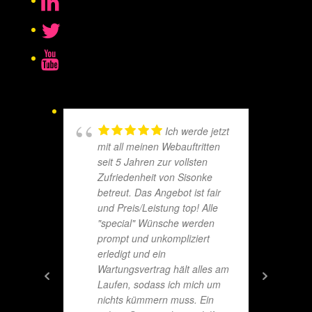
Ich werde jetzt
mit all meinen Webauftritten
seit 5 Jahren zur vollsten
Zufriedenheit von Sisonke
betreut. Das Angebot ist fair
und Preis/Leistung top! Alle
"special" Wünsche werden
prompt und unkompliziert
erledigt und ein
Wartungsvertrag hält alles am
Laufen, sodass ich mich um
nichts kümmern muss. Ein