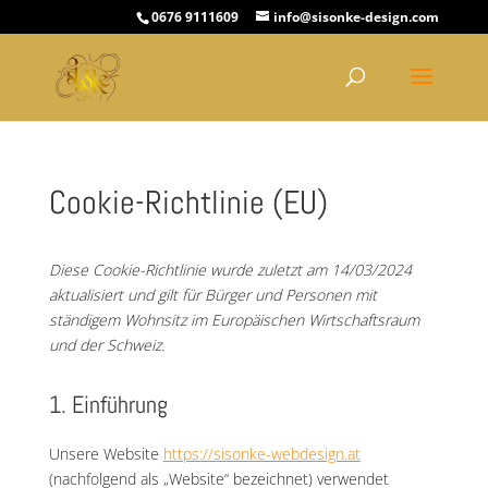
0676 9111609
info@sisonke-design.com
Cookie-Richtlinie (EU)
Diese Cookie-Richtlinie wurde zuletzt am 14/03/2024
aktualisiert und gilt für Bürger und Personen mit
ständigem Wohnsitz im Europäischen Wirtschaftsraum
und der Schweiz.
1. Einführung
Unsere Website
https://sisonke-webdesign.at
(nachfolgend als „Website“ bezeichnet) verwendet