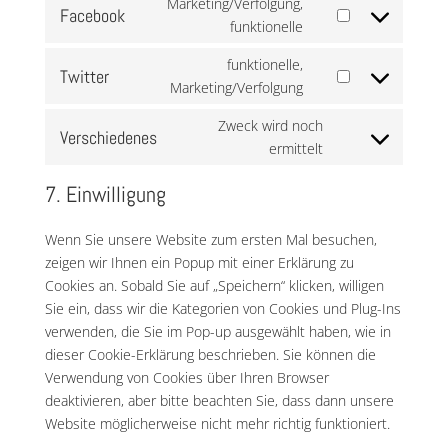
Marketing/Verfolgung,
service
Facebook
Consent
funktionelle
youtube
to
funktionelle,
service
Twitter
Consent
Marketing/Verfolgung
facebook
to
Zweck wird noch
service
Verschiedenes
Consent
ermittelt
twitter
to
7. Einwilligung
service
verschiedenes
Wenn Sie unsere Website zum ersten Mal besuchen,
zeigen wir Ihnen ein Popup mit einer Erklärung zu
Cookies an. Sobald Sie auf „Speichern“ klicken, willigen
Sie ein, dass wir die Kategorien von Cookies und Plug-Ins
verwenden, die Sie im Pop-up ausgewählt haben, wie in
dieser Cookie-Erklärung beschrieben. Sie können die
Verwendung von Cookies über Ihren Browser
deaktivieren, aber bitte beachten Sie, dass dann unsere
Website möglicherweise nicht mehr richtig funktioniert.