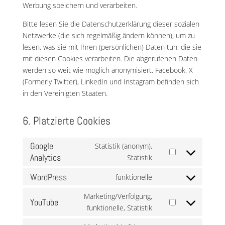
Werbung speichern und verarbeiten.
Bitte lesen Sie die Datenschutzerklärung dieser sozialen
Netzwerke (die sich regelmäßig ändern können), um zu
lesen, was sie mit Ihren (persönlichen) Daten tun, die sie
mit diesen Cookies verarbeiten. Die abgerufenen Daten
werden so weit wie möglich anonymisiert. Facebook, X
(Formerly Twitter), LinkedIn und Instagram befinden sich
in den Vereinigten Staaten.
6. Platzierte Cookies
Google
Statistik (anonym),
Analytics
Consent
Statistik
to
WordPress
funktionelle
service
Consent
google-
to
Marketing/Verfolgung,
YouTube
analytics
service
Consent
funktionelle, Statistik
wordpress
to