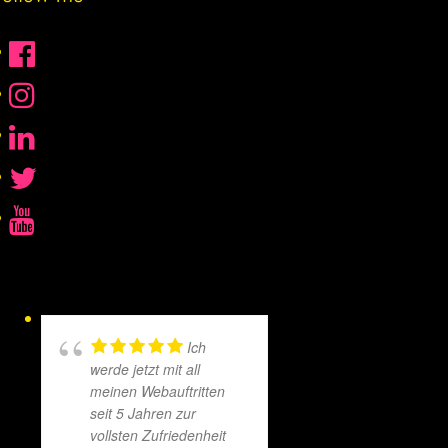
Ich
werde jetzt mit all
meinen Webauftritten
seit 5 Jahren zur
A T
vollsten Zufriedenheit