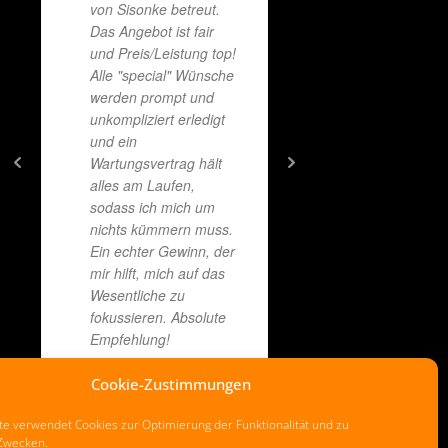
17/12/202
von Sisonke betreut.
Das Angebot ist fair
und Preis/Leistung top!
Alle "special" Wünsche
werden prompt und
unkompliziert erledigt
und ein
Wartungsvertrag hält
alles am Laufen,
sodass ich mich um
nichts kümmern muss.
Ein echter Gewinn, der
mir hilft, mich auf das
Wesentliche zu
fokussieren. Absolute
Empfehlung!
Cookie-Zustimmungen
HEINZ PROCHAZKA
e verwendet Cookies zur Optimierung der Funktionalität und zu
 Zwecken.
17/09/2023