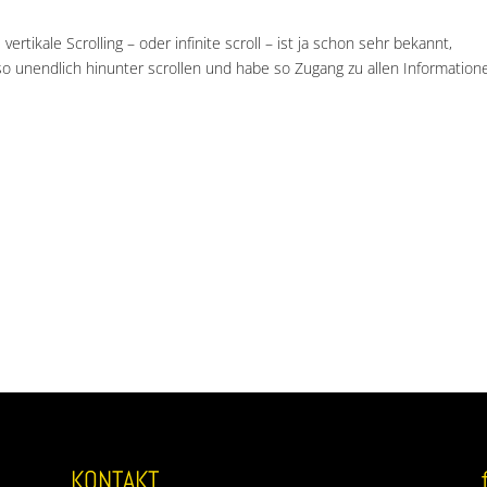
ertikale Scrolling – oder infinite scroll – ist ja schon sehr bekannt,
o unendlich hinunter scrollen und habe so Zugang zu allen Informatione
KONTAKT