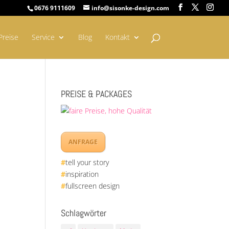
0676 9111609
info@sisonke-design.com
Preise
Service
Blog
Kontakt
PREISE & PACKAGES
ANFRAGE
#
tell your story
#
inspiration
#
fullscreen design
Schlagwörter