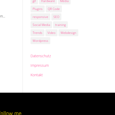
gif
Hardware
Media
Plugins
QR Code
n...
responsive
SEO
Social Media
training
Trends
Video
Webdesign
Wordpress
Datenschutz
Impressum
Kontakt
follow me