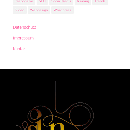
responsive
SEO
Social Media
training
Trends
Video
Webdesign
Wordpress
Datenschutz
Impressum
Kontakt