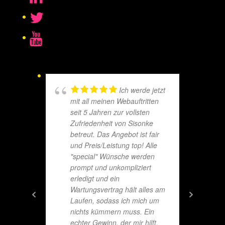
Ich werde jetzt
mit all meinen Webauftritten
seit 5 Jahren zur vollsten
Zufriedenheit von Sisonke
betreut. Das Angebot ist fair
und Preis/Leistung top! Alle
"special" Wünsche werden
prompt und unkompliziert
erledigt und ein
Wartungsvertrag hält alles am
Laufen, sodass ich mich um
nichts kümmern muss. Ein
echter Gewinn, der mir hilft,