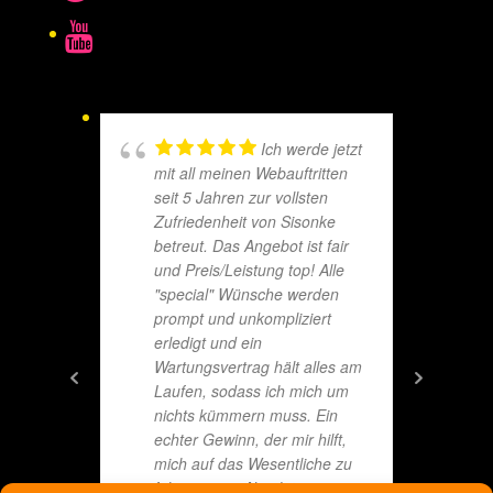
Ich werde jetzt
mit all meinen Webauftritten
seit 5 Jahren zur vollsten
Zufriedenheit von Sisonke
betreut. Das Angebot ist fair
und Preis/Leistung top! Alle
"special" Wünsche werden
prompt und unkompliziert
erledigt und ein
Wartungsvertrag hält alles am
Laufen, sodass ich mich um
nichts kümmern muss. Ein
echter Gewinn, der mir hilft,
mich auf das Wesentliche zu
fokussieren. Absolute