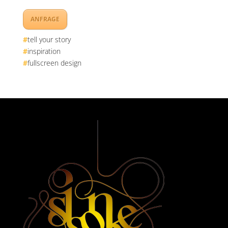
ANFRAGE
#
tell your story
#
inspiration
#
fullscreen design